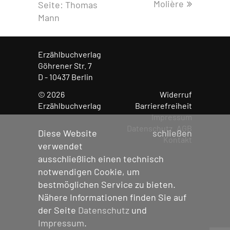
Molière
Seite:
Thomas
Mann
Erzählbuchverlag
Göhrener Str. 7
D - 10437 Berlin
© 2026
Widerruf
Menü übe
Erzählbuchverlag
Barrierefreiheit
Impressum
Datenschutz
AGB
Diese Website
schließen
Kontakt
verwendet
ausschließlich einen technisch
notwendigen Cookie, um
bestmöglichen Service zu bieten.
Nähere Informationen finden Sie auf
der Seite
Datenschutz
und
Impressum
.