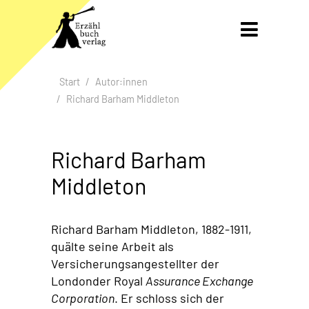
Gleich zum Inhalt der Seite springen

Start
Autor:innen
Brotkrumen-Navigation überspringen
Richard Barham Middleton
Richard Barham
Middleton
Richard Barham Middleton, 1882-1911,
quälte seine Arbeit als
Versicherungsangestellter der
Londonder Royal
Assurance Exchange
Corporation
. Er schloss sich der