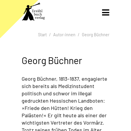
Gleich zum Inhalt der Seite springen

Start
Autor:innen
Georg Büchner
Brotkrumen-Navigation überspringen
Georg Büchner
Georg Büchner, 1813–1837, engagierte
sich bereits als Medizinstudent
politisch und schwor im illegal
gedruckten Hessischen Landboten:
»Friede den Hütten! Krieg den
Palästen!« Er gilt heute als einer der
wichtigsten Vertreter des Vormärz.
Trotz seines frühen Todes im Alter