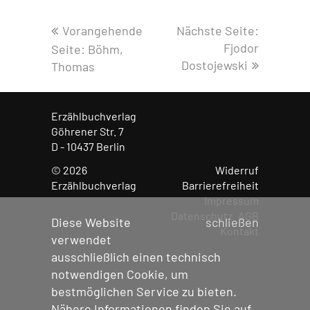
Vorangehende
Nächste Seite:
Fjodor
Seite:
Böhm,
Dostojewski
Thomas
Erzählbuchverlag
Göhrener Str. 7
D - 10437 Berlin
© 2026
Widerruf
Menü übe
Erzählbuchverlag
Barrierefreiheit
Impressum
Datenschutz
AGB
Diese Website
schließen
Kontakt
verwendet
ausschließlich einen technisch
notwendigen Cookie, um
bestmöglichen Service zu bieten.
Nähere Informationen finden Sie auf