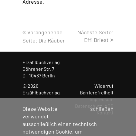
Adresse.
Vorangehende
Nächste Seite:
Effi Briest
Seite:
Die Räuber
Erzählbuchverlag
Göhrener Str. 7
D - 10437 Berlin
© 2026
Widerruf
Menü übe
Erzählbuchverlag
Barrierefreiheit
Impressum
Datenschutz
AGB
Diese Website
schließen
Kontakt
verwendet
ausschließlich einen technisch
notwendigen Cookie, um